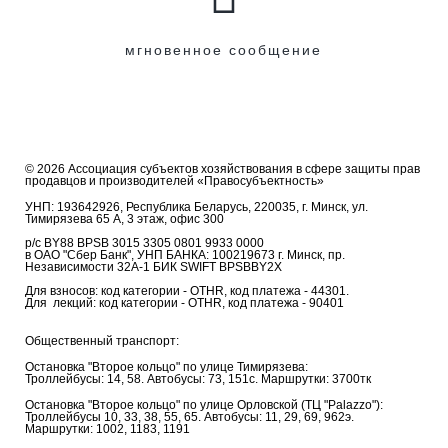
мгновенное сообщение
© 2026 Ассоциация субъектов хозяйствования в сфере защиты прав
продавцов и производителей «Правосубъектность»
УНП: 193642926, Республика Беларусь, 220035, г. Минск, ул.
Тимирязева 65 А, 3 этаж, офис 300
р/с BY88 BPSB 3015 3305 0801 9933 0000
в ОАО "Сбер Банк", УНП БАНКА: 100219673 г. Минск, пр.
Независимости 32А-1 БИК SWIFT BPSBBY2X
Для взносов: код категории - OTHR, код платежа - 44301.
Для лекций: код категории - OTHR, код платежа - 90401
Общественный транспорт:
Остановка "Второе кольцо" по улице Тимирязева:
Троллейбусы: 14, 58. Автобусы: 73, 151с. Маршрутки: 3700тк
Остановка "Второе кольцо" по улице Орловской (ТЦ "Palazzo"):
Троллейбусы 10, 33, 38, 55, 65. Автобусы: 11, 29, 69, 962э.
Маршрутки: 1002, 1183, 1191