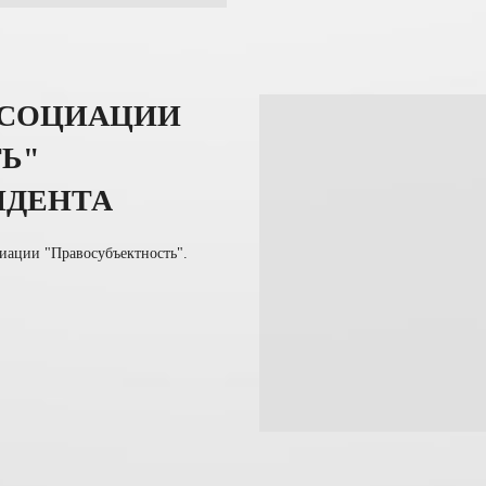
ССОЦИАЦИИ
Ь"
ИДЕНТА
циации "Правосубъектность".