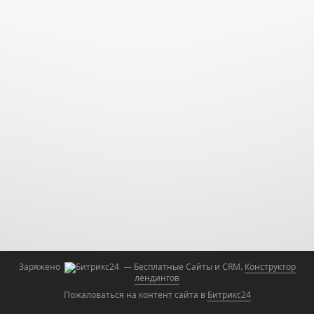
Заряжено
— Бесплатные Сайты и CRM.
Конструктор
лендингов
Пожаловаться на контент cайта в
Битрикс24